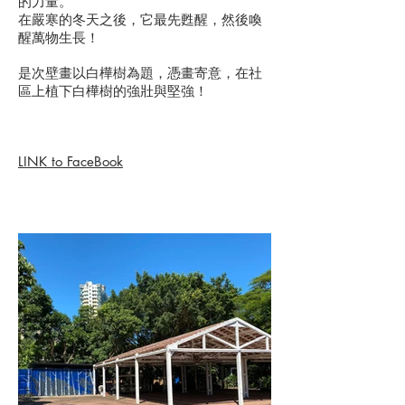
的力量。
在嚴寒的冬天之後，它最先甦醒，然後喚
醒萬物生長！
是次壁畫以白樺樹為題，憑畫寄意，在社
區上植下白樺樹的強壯與堅強！
LINK to FaceBook