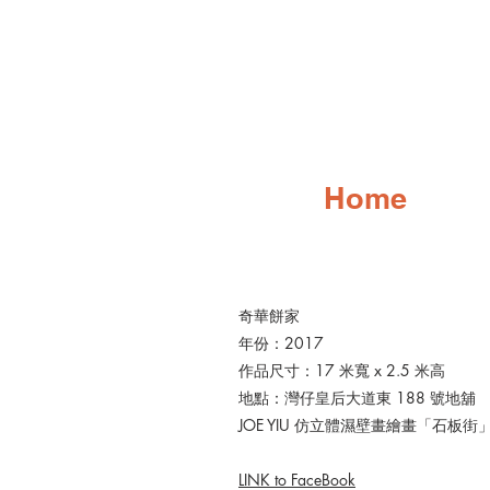
Home
奇華餅家
年份：2017
作品尺寸：17 米寬 x 2.5 米高
地點：灣仔皇后大道東 188 號地舖
JOE YIU 仿立體濕壁畫繪畫「石板街
LINK to FaceBook