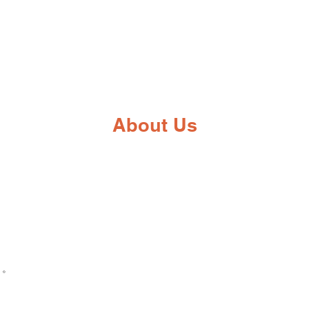
About Us
」。