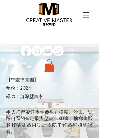
【壁畫導賞團】
年份：2024
導師：資深壁畫家
半天行程帶領學生參觀在粉嶺、沙田、馬
鞍山區的全港最大壁畫、3D畫、樓梯畫影
相打咭及藝術設計學院了解藝術相關課
程。