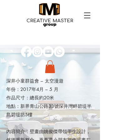
深井小童群益會 – 太空漫遊
年份：2017年4月 – 5 月
作品尺寸：總長約20米
地點：新界青山公路33號深井灣畔碧堤半
島碧堤坊5樓
內容簡介：壁畫由姚俊傑帶領學生設計，
然後重新整合，再教導小朋友把作品畫在