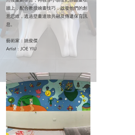
牆上，配合教授繪畫技巧，啟發他們的創
意思維，透過壁畫達致共融及傳遞保育訊
息。
藝術家：姚俊傑
Artist
: JOE YIU